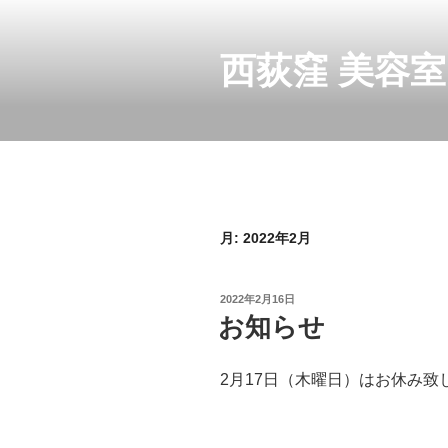
コ
ン
テ
西荻窪 美容
ン
ツ
へ
ス
キ
ッ
プ
月:
2022年2月
投
2022年2月16日
稿
お知らせ
日:
2月17日（木曜日）はお休み致